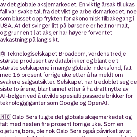
av det globale aksjemarkedet. En viktig årsak til ukas
fall var svake tall fra det viktige arbeidsmarkedet, noe
som blusset opp frykten for økonomisk tilbakegang i
USA. At det svinger litt på børsene er helt normalt,
og grunnen til at aksjer har høyere forventet
avkastning på lang sikt.
🤖 Teknologiselskapet Broadcom, verdens tredje
største produsent av databrikker og blant de ti
største selskapene i mange globale indeksfond, falt
med 16 prosent forrige uke etter å ha meldt om
svakere salgsutsikter. Selskapet har tredoblet seg de
siste to årene, blant annet etter å ha dratt nytte av
AI-bølgen ved å utvikle spesialtilpassede brikker for
teknologigiganter som Google og OpenAI.
🇳🇴 Oslo Børs fulgte det globale aksjemarkedet og
falt med nesten fire prosent forrige uke. Som en
oljetung børs, ble nok Oslo Børs også påvirket av at