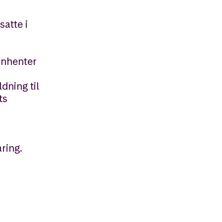
satte i
nnhenter
dning til
ts
ring.