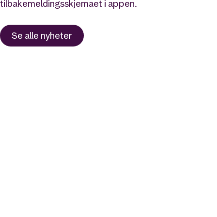
tilbakemeldingsskjemaet i appen.
Se alle nyheter
Likt og brukt av over 140 000 nordmenn.
Last ned appen og
kom i gang
App Store
Google Play