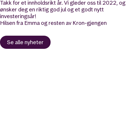
Takk for et innholdsrikt år. Vi gleder oss til 2022, og
ønsker deg en riktig god jul og et godt nytt
investeringsår!
Hilsen fra Emma og resten av Kron-gjengen
Se alle nyheter
Likt og brukt av over 140 000 nordmenn.
Last ned appen og
kom i gang