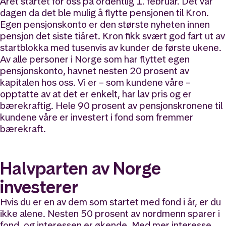
Året startet for oss på ordentlig 1. februar. Det var
dagen da det ble mulig å flytte pensjonen til Kron.
Egen pensjonskonto er den største nyheten innen
pensjon det siste tiåret. Kron fikk svært god fart ut av
startblokka med tusenvis av kunder de første ukene.
Av alle personer i Norge som har flyttet egen
pensjonskonto, havnet nesten 20 prosent av
kapitalen hos oss. Vi er – som kundene våre –
opptatte av at det er enkelt, har lav pris og er
bærekraftig. Hele 90 prosent av pensjonskronene til
kundene våre er investert i fond som fremmer
bærekraft.
Halvparten av Norge
investerer
Hvis du er en av dem som startet med fond i år, er du
ikke alene. Nesten 50 prosent av nordmenn sparer i
fond, og interessen er økende. Med mer interesse