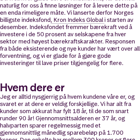
naturlig for oss å finne løsninger for å levere dette på
en enda rimeligere måte. Vi lanserte derfor Norges
billigste indeksfond
, Kron Indeks Global
i starten av
desember. Indeksfondet fremmer bærekraft ved å
investere i de 50 prosent av selskapene fra hver
sektor med høyest bærekraftskarakter. Responsen
fra både eksisterende og nye kunder har vært over all
forventning, og vi er glade for å gjøre gode
investeringer til lave priser tilgjengelig for flere.
Hvem dere er
Jeg er alltid nysgjerrig på hvem kundene våre er, og
svaret er at dere er veldig forskjellige. Vi har alt fra
kunder som akkurat har fylt 18 år, til de som snart
runder 90 år! Gjennomsnittsalderen er 37 år, og
halvparten sparer regelmessig med et
gjennomsnittlig månedlig sparebeløp på 1.700
kroner. Den enkelte har mellom 300 kroner og flere