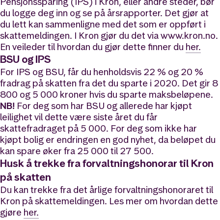
Pensjonssparing (IPS) i Kron, eller andre steder, bør
du logge deg inn og se på årsrapporter. Det gjør at
du lett kan sammenligne med det som er oppført i
skattemeldingen. I Kron gjør du det via www.kron.no.
En veileder til hvordan du gjør dette finner du
her.
BSU og IPS
For IPS og BSU, får du henholdsvis 22 % og 20 %
fradrag på skatten fra det du sparte i 2020. Det gir 8
800 og 5 000 kroner hvis du sparte maksbeløpene.
NB!
For deg som har BSU og allerede har kjøpt
leilighet vil dette være siste året du får
skattefradraget på 5 000. For deg som ikke har
kjøpt bolig er endringen en god nyhet, da beløpet du
kan spare øker fra 25 000 til 27 500.
Husk å trekke fra forvaltningshonorar til Kron
på skatten
Du kan trekke fra det årlige forvaltningshonoraret til
Kron på skattemeldingen. Les mer om hvordan dette
gjøre
her.