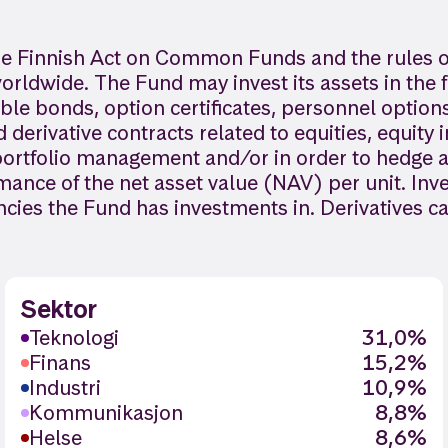
 the Finnish Act on Common Funds and the rules o
worldwide. The Fund may invest its assets in the f
ble bonds, option certificates, personnel options
erivative contracts related to equities, equity 
nt portfolio management and/or in order to hedge
rmance of the net asset value (NAV) per unit. In
encies the Fund has investments in. Derivatives 
Sektor
Teknologi
31,0%
Finans
15,2%
Industri
10,9%
Kommunikasjon
8,8%
Helse
8,6%