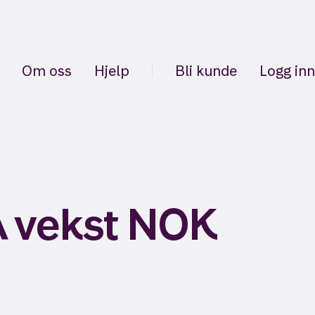
Om oss
Hjelp
Bli kunde
Logg inn
A vekst NOK