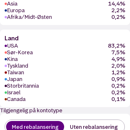
Asia
14,4%
Europa
2,2%
Afrika/Midt-Østen
0,2%
Land
USA
83,2%
Sør-Korea
7,5%
Kina
4,9%
Tyskland
2,0%
Taiwan
1,2%
Japan
0,9%
Storbritannia
0,2%
Israel
0,2%
Canada
0,1%
Tilgjengelig på kontotype
Med rebalansering
Uten rebalansering