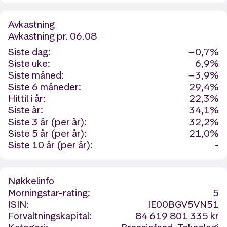
Avkastning
Avkastning
pr. 06.08
Siste dag:
−0,7%
Siste uke:
6,9%
Siste måned:
−3,9%
Siste 6 måneder:
29,4%
Hittil i år:
22,3%
Siste år:
34,1%
Siste 3 år (per år):
32,2%
Siste 5 år (per år):
21,0%
Siste 10 år (per år):
-
Nøkkelinfo
Morningstar-rating:
5
ISIN:
IE00BGV5VN51
Forvaltningskapital:
84 619 801 335 kr