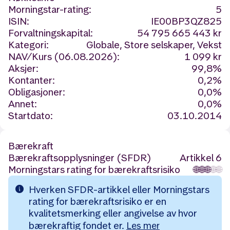
Morningstar-rating:
5
ISIN:
IE00BP3QZ825
Forvaltningskapital:
54 795 665 443 kr
Kategori:
Globale, Store selskaper, Vekst
NAV/Kurs (06.08.2026):
1 099 kr
Aksjer:
99,8%
Kontanter:
0,2%
Obligasjoner:
0,0%
Annet:
0,0%
Startdato:
03.10.2014
Bærekraft
Bærekraftsopplysninger (SFDR)
Artikkel 6
Morningstars rating for bærekraftsrisiko
🌐
🌐
🌐
🌐
🌐
Hverken SFDR-artikkel eller Morningstars
rating for bærekraftsrisiko er en
kvalitetsmerking eller angivelse av hvor
bærekraftig fondet er.
Les mer