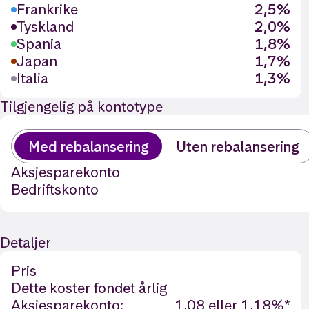
Frankrike
2,5%
Tyskland
2,0%
Spania
1,8%
Japan
1,7%
Italia
1,3%
Tilgjengelig på kontotype
Med rebalansering
Uten rebalansering
Aksjesparekonto
Bedriftskonto
Detaljer
Pris
Dette koster fondet årlig
Aksjesparekonto:
1,08 eller 1,18%*