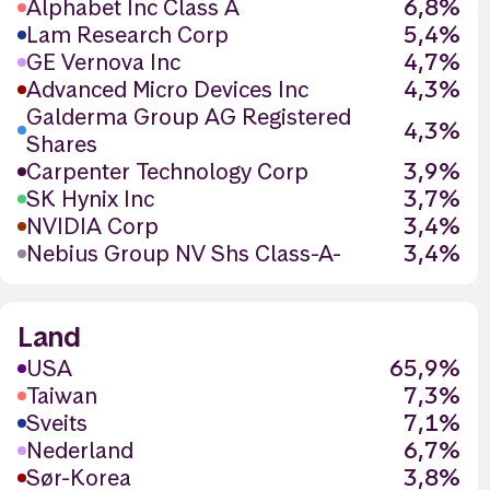
Alphabet Inc Class A
6,8%
Lam Research Corp
5,4%
GE Vernova Inc
4,7%
Advanced Micro Devices Inc
4,3%
Galderma Group AG Registered
4,3%
Shares
Carpenter Technology Corp
3,9%
SK Hynix Inc
3,7%
NVIDIA Corp
3,4%
Nebius Group NV Shs Class-A-
3,4%
Land
USA
65,9%
Taiwan
7,3%
Sveits
7,1%
Nederland
6,7%
Sør-Korea
3,8%