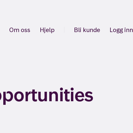
Om oss
Hjelp
Bli kunde
Logg inn
portunities