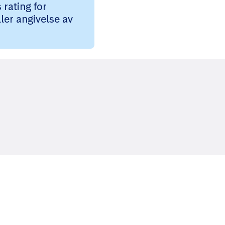
rating for
ler angivelse av
Likt og brukt av over 140 000 nordmenn.