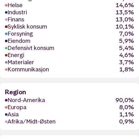
Helse
14,6%
Industri
13,5%
Finans
13,0%
Syklisk konsum
10,1%
Forsyning
7,0%
Eiendom
5,9%
Defensivt konsum
5,4%
Energi
4,6%
Materialer
3,7%
Kommunikasjon
1,8%
Region
Nord-Amerika
90,0%
Europa
8,0%
Asia
1,1%
Afrika/Midt-Østen
0,9%