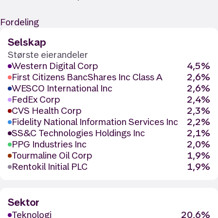
Fordeling
Selskap
Største eierandeler
Western Digital Corp
4,5%
First Citizens BancShares Inc Class A
2,6%
WESCO International Inc
2,6%
FedEx Corp
2,4%
CVS Health Corp
2,3%
Fidelity National Information Services Inc
2,2%
SS&C Technologies Holdings Inc
2,1%
PPG Industries Inc
2,0%
Tourmaline Oil Corp
1,9%
Rentokil Initial PLC
1,9%
Sektor
Teknologi
20,6%