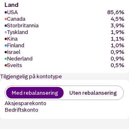
Land
USA
85,6%
Canada
4,5%
Storbritannia
3,9%
Tyskland
1,9%
Kina
1,1%
Finland
1,0%
Israel
0,9%
Nederland
0,9%
Sveits
0,5%
Tilgjengelig på kontotype
Med rebalansering
Uten rebalansering
Aksjesparekonto
Bedriftskonto