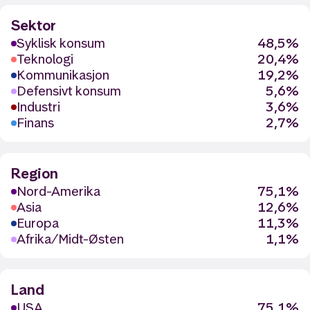
Sektor
Syklisk konsum
48,5%
Teknologi
20,4%
Kommunikasjon
19,2%
Defensivt konsum
5,6%
Industri
3,6%
Finans
2,7%
Region
Nord-Amerika
75,1%
Asia
12,6%
Europa
11,3%
Afrika/Midt-Østen
1,1%
Land
USA
75,1%