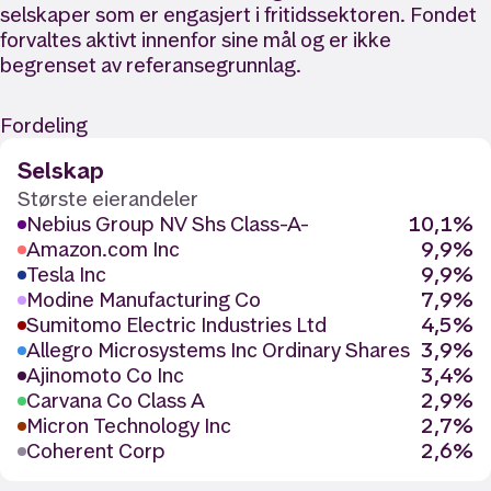
selskaper som er engasjert i fritidssektoren. Fondet
forvaltes aktivt innenfor sine mål og er ikke
begrenset av referansegrunnlag.
Fordeling
Selskap
Største eierandeler
Nebius Group NV Shs Class-A-
10,1%
Amazon.com Inc
9,9%
Tesla Inc
9,9%
Modine Manufacturing Co
7,9%
Sumitomo Electric Industries Ltd
4,5%
Allegro Microsystems Inc Ordinary Shares
3,9%
Ajinomoto Co Inc
3,4%
Carvana Co Class A
2,9%
Micron Technology Inc
2,7%
Coherent Corp
2,6%