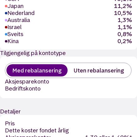
Japan
11,2%
Nederland
10,5%
Australia
1,3%
Israel
1,1%
Sveits
0,8%
Kina
0,2%
Tilgjengelig på kontotype
Med rebalansering
Uten rebalansering
Aksjesparekonto
Bedriftskonto
Detaljer
Pris
Dette koster fondet årlig