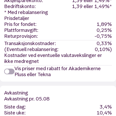
Aksjesparekonto:
1,39 eller 1,49%*
Bedriftskonto:
1,39 eller 1,49%*
* Med rebalansering
Prisdetaljer
Pris for fondet:
1,89%
Plattformavgift:
0,25%
Returprovisjon:
-0,75%
Transaksjonskostnader:
0,33%
(Eventuell rebalansering:
0,10%)
Kostnader ved eventuelle valutavekslinger er
ikke medregnet
Vis priser med rabatt for Akademikerne
Pluss eller Tekna
Avkastning
Avkastning
pr. 05.08
Siste dag:
3,4%
Siste uke:
10,4%