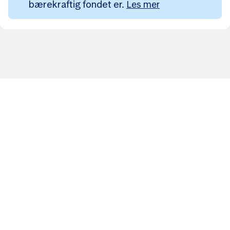
bærekraftig fondet er.
Les mer
Likt og brukt av over 140 000 nordmenn.
Last ned appen og
kom i gang
App Store
Google Play