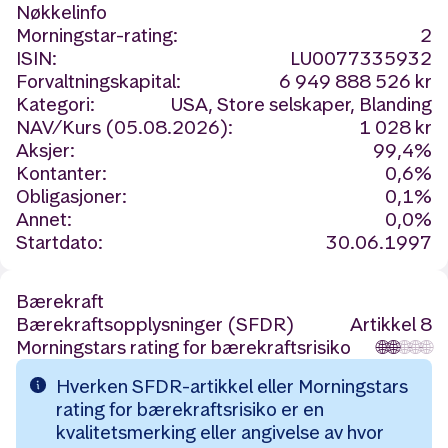
Nøkkelinfo
Morningstar-rating:
2
ISIN:
LU0077335932
Forvaltningskapital:
6 949 888 526 kr
Kategori:
USA, Store selskaper, Blanding
NAV/Kurs (05.08.2026):
1 028 kr
Aksjer:
99,4%
Kontanter:
0,6%
Obligasjoner:
0,1%
Annet:
0,0%
Startdato:
30.06.1997
Bærekraft
Bærekraftsopplysninger (SFDR)
Artikkel 8
Morningstars rating for bærekraftsrisiko
🌐
🌐
🌐
🌐
🌐
Hverken SFDR-artikkel eller Morningstars
rating for bærekraftsrisiko er en
kvalitetsmerking eller angivelse av hvor