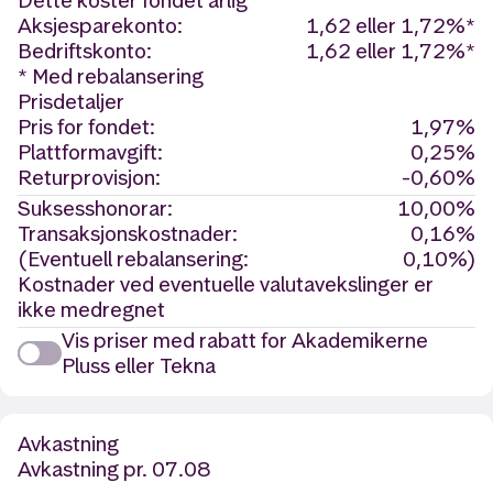
Dette koster fondet årlig
Aksjesparekonto:
1,62 eller 1,72%*
Bedriftskonto:
1,62 eller 1,72%*
* Med rebalansering
Prisdetaljer
Pris for fondet:
1,97%
Plattformavgift:
0,25%
Returprovisjon:
-0,60%
Suksesshonorar:
10,00%
Transaksjonskostnader:
0,16%
(Eventuell rebalansering:
0,10%)
Kostnader ved eventuelle valutavekslinger er
ikke medregnet
Vis priser med rabatt for Akademikerne
Pluss eller Tekna
Avkastning
Avkastning
pr. 07.08