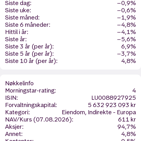
Siste dag:
−0,9%
Siste uke:
−0,6%
Siste måned:
−1,9%
Siste 6 måneder:
−4,8%
Hittil i år:
−4,1%
Siste år:
−5,6%
Siste 3 år (per år):
6,9%
Siste 5 år (per år):
−3,7%
Siste 10 år (per år):
4,8%
Nøkkelinfo
Morningstar-rating:
4
ISIN:
LU0088927925
Forvaltningskapital:
5 632 923 093 kr
Kategori:
Eiendom, Indirekte - Europa
NAV/Kurs (07.08.2026):
611 kr
Aksjer:
94,7%
Annet:
4,8%