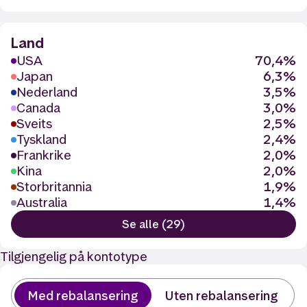
Land
USA
70,4%
Japan
6,3%
Nederland
3,5%
Canada
3,0%
Sveits
2,5%
Tyskland
2,4%
Frankrike
2,0%
Kina
2,0%
Storbritannia
1,9%
Australia
1,4%
Se alle (29)
Tilgjengelig på kontotype
Med rebalansering
Uten rebalansering