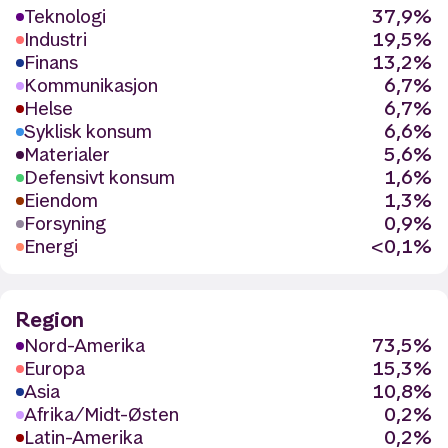
Teknologi
37,9%
Industri
19,5%
Finans
13,2%
Kommunikasjon
6,7%
Helse
6,7%
Syklisk konsum
6,6%
Materialer
5,6%
Defensivt konsum
1,6%
Eiendom
1,3%
Forsyning
0,9%
Energi
<0,1%
Region
Nord-Amerika
73,5%
Europa
15,3%
Asia
10,8%
Afrika/Midt-Østen
0,2%
Latin-Amerika
0,2%