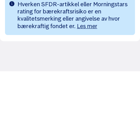
Hverken SFDR-artikkel eller Morningstars
rating for bærekraftsrisiko er en
kvalitetsmerking eller angivelse av hvor
bærekraftig fondet er.
Les mer
Likt og brukt av over 140 000 nordmenn.
Last ned appen og
kom i gang