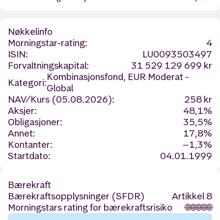
Nøkkelinfo
Morningstar-rating:
4
ISIN:
LU0093503497
Forvaltningskapital:
31 529 129 699 kr
Kombinasjonsfond, EUR Moderat -
Kategori:
Global
NAV/Kurs (05.08.2026):
258 kr
Aksjer:
48,1%
Obligasjoner:
35,5%
Annet:
17,8%
Kontanter:
−1,3%
Startdato:
04.01.1999
Bærekraft
Bærekraftsopplysninger (SFDR)
Artikkel 8
Morningstars rating for bærekraftsrisiko
🌐
🌐
🌐
🌐
🌐