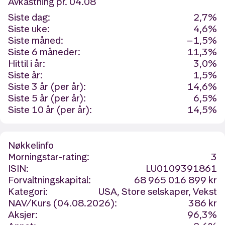
Avkastning
pr. 04.08
Siste dag:
2,7%
Siste uke:
4,6%
Siste måned:
−1,5%
Siste 6 måneder:
11,3%
Hittil i år:
3,0%
Siste år:
1,5%
Siste 3 år (per år):
14,6%
Siste 5 år (per år):
6,5%
Siste 10 år (per år):
14,5%
Nøkkelinfo
Morningstar-rating:
3
ISIN:
LU0109391861
Forvaltningskapital:
68 965 016 899 kr
Kategori:
USA, Store selskaper, Vekst
NAV/Kurs (04.08.2026):
386 kr
Aksjer:
96,3%