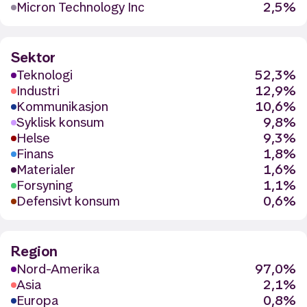
Micron Technology Inc
2,5%
Sektor
Teknologi
52,3%
Industri
12,9%
Kommunikasjon
10,6%
Syklisk konsum
9,8%
Helse
9,3%
Finans
1,8%
Materialer
1,6%
Forsyning
1,1%
Defensivt konsum
0,6%
Region
Nord-Amerika
97,0%
Asia
2,1%
Europa
0,8%