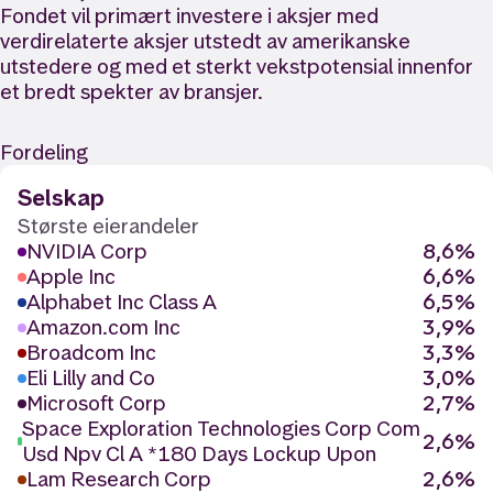
Fondet vil primært investere i aksjer med
verdirelaterte aksjer utstedt av amerikanske
utstedere og med et sterkt vekstpotensial innenfor
et bredt spekter av bransjer.
Fordeling
Selskap
Største eierandeler
NVIDIA Corp
8,6%
Apple Inc
6,6%
Alphabet Inc Class A
6,5%
Amazon.com Inc
3,9%
Broadcom Inc
3,3%
Eli Lilly and Co
3,0%
Microsoft Corp
2,7%
Space Exploration Technologies Corp Com
2,6%
Usd Npv Cl A *180 Days Lockup Upon
Lam Research Corp
2,6%