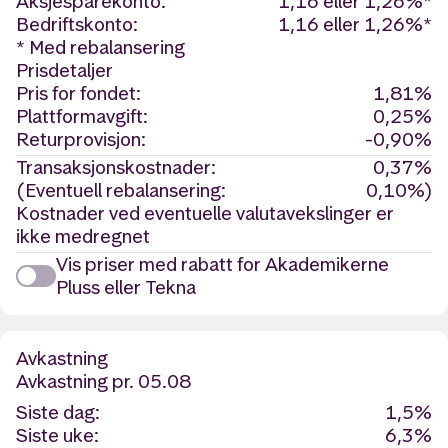
Aksjesparekonto:
1,16 eller 1,26%*
Bedriftskonto:
1,16 eller 1,26%*
* Med rebalansering
Prisdetaljer
Pris for fondet:
1,81%
Plattformavgift:
0,25%
Returprovisjon:
-0,90%
Transaksjonskostnader:
0,37%
(Eventuell rebalansering:
0,10%)
Kostnader ved eventuelle valutavekslinger er
ikke medregnet
Vis priser med rabatt for Akademikerne
Pluss eller Tekna
Avkastning
Avkastning
pr. 05.08
Siste dag:
1,5%
Siste uke:
6,3%