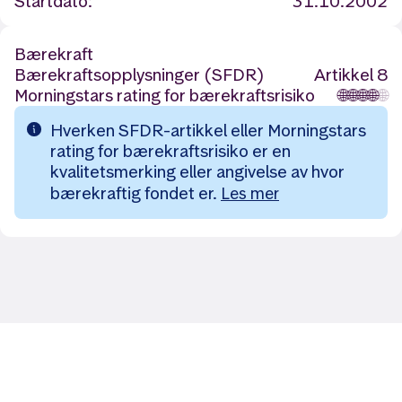
Startdato:
31.10.2002
Bærekraft
Bærekraftsopplysninger (SFDR)
Artikkel 8
Morningstars rating for bærekraftsrisiko
🌐
🌐
🌐
🌐
🌐
Hverken SFDR-artikkel eller Morningstars
rating for bærekraftsrisiko er en
kvalitetsmerking eller angivelse av hvor
bærekraftig fondet er.
Les mer
Likt og brukt av over 140 000 nordmenn.