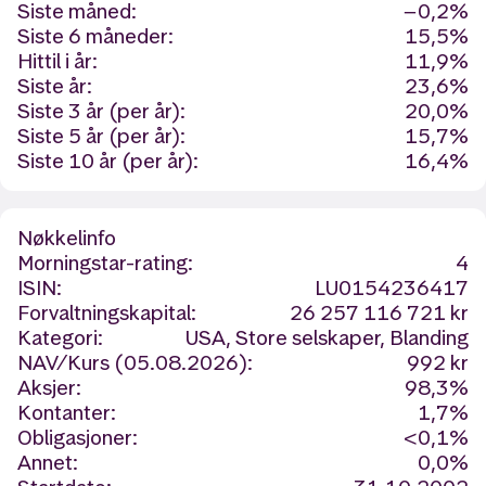
Siste måned:
−0,2%
Siste 6 måneder:
15,5%
Hittil i år:
11,9%
Siste år:
23,6%
Siste 3 år (per år):
20,0%
Siste 5 år (per år):
15,7%
Siste 10 år (per år):
16,4%
Nøkkelinfo
Morningstar-rating:
4
ISIN:
LU0154236417
Forvaltningskapital:
26 257 116 721 kr
Kategori:
USA, Store selskaper, Blanding
NAV/Kurs (05.08.2026):
992 kr
Aksjer:
98,3%
Kontanter:
1,7%
Obligasjoner:
<0,1%
Annet:
0,0%