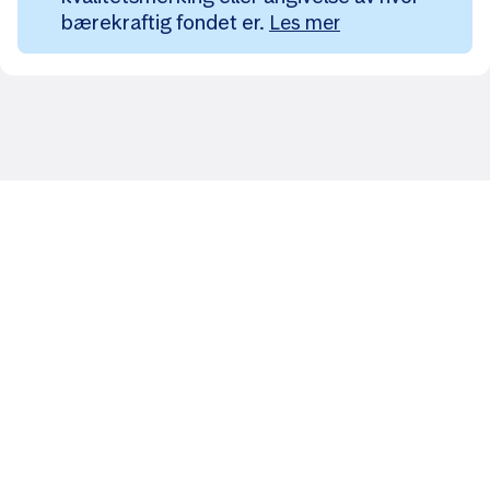
bærekraftig fondet er.
Les mer
Likt og brukt av over 140 000 nordmenn.
Last ned appen og
kom i gang
App Store
Google Play