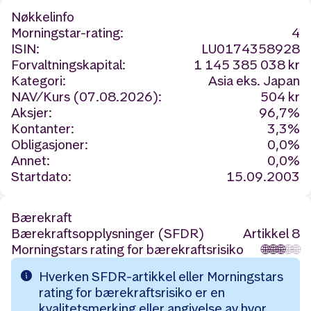
Nøkkelinfo
Morningstar-rating:
4
ISIN:
LU0174358928
Forvaltningskapital:
1 145 385 038 kr
Kategori:
Asia eks. Japan
NAV/Kurs (07.08.2026):
504 kr
Aksjer:
96,7%
Kontanter:
3,3%
Obligasjoner:
0,0%
Annet:
0,0%
Startdato:
15.09.2003
Bærekraft
Bærekraftsopplysninger (SFDR)
Artikkel 8
Morningstars rating for bærekraftsrisiko
🌐
🌐
🌐
🌐
🌐
Hverken SFDR-artikkel eller Morningstars
rating for bærekraftsrisiko er en
kvalitetsmerking eller angivelse av hvor