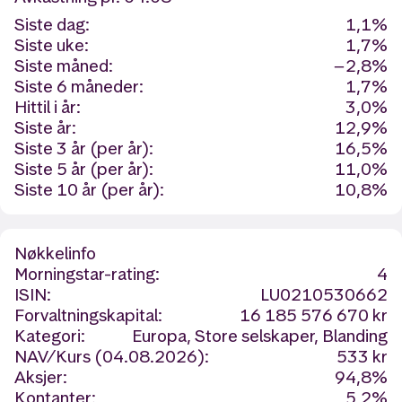
Siste dag:
1,1%
Siste uke:
1,7%
Siste måned:
−2,8%
Siste 6 måneder:
1,7%
Hittil i år:
3,0%
Siste år:
12,9%
Siste 3 år (per år):
16,5%
Siste 5 år (per år):
11,0%
Siste 10 år (per år):
10,8%
Nøkkelinfo
Morningstar-rating:
4
ISIN:
LU0210530662
Forvaltningskapital:
16 185 576 670 kr
Kategori:
Europa, Store selskaper, Blanding
NAV/Kurs (04.08.2026):
533 kr
Aksjer:
94,8%
Kontanter:
5,2%