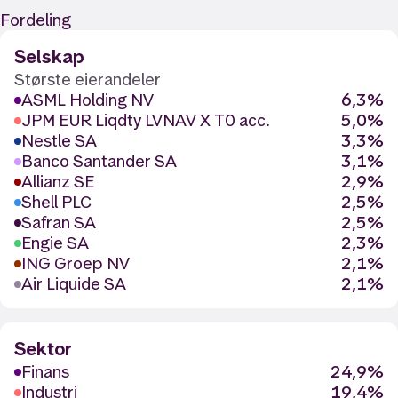
Fordeling
Selskap
Største eierandeler
ASML Holding NV
6,3%
JPM EUR Liqdty LVNAV X T0 acc.
5,0%
Nestle SA
3,3%
Banco Santander SA
3,1%
Allianz SE
2,9%
Shell PLC
2,5%
Safran SA
2,5%
Engie SA
2,3%
ING Groep NV
2,1%
Air Liquide SA
2,1%
Sektor
Finans
24,9%
Industri
19,4%