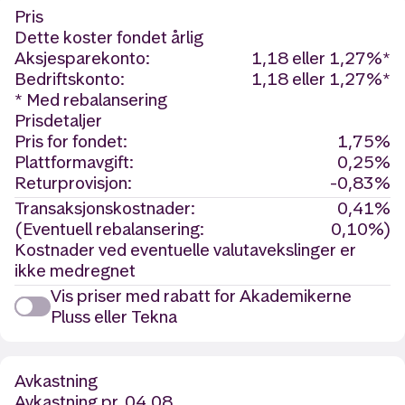
Pris
Dette koster fondet årlig
Aksjesparekonto:
1,18 eller 1,27%*
Bedriftskonto:
1,18 eller 1,27%*
* Med rebalansering
Prisdetaljer
Pris for fondet:
1,75%
Plattformavgift:
0,25%
Returprovisjon:
-0,83%
Transaksjonskostnader:
0,41%
(Eventuell rebalansering:
0,10%)
Kostnader ved eventuelle valutavekslinger er
ikke medregnet
Vis priser med rabatt for Akademikerne
Pluss eller Tekna
Avkastning
Avkastning
pr. 04.08