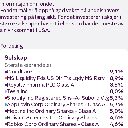
Informasjon om fondet
Fondet mål er å oppnå god vekst på andelshavers
investering på lang sikt. Fondet investerer i aksjer i
større selskaper basert i eller som har det meste av
sin virksomhet i USA.
Fordeling
Selskap
Største eierandeler
Cloudflare Inc
9,1%
MS Liquidity Fds US Dlr Trs Lqdy MS Rsrv
8,9%
Royalty Pharma PLC Class A
8,5%
Tesla Inc
8,0%
Shopify Inc Registered Shs -A- Subord Vtg
5,3%
AppLovin Corp Ordinary Shares - Class A
5,3%
Medline Inc Ordinary Shares - Class A
5,0%
Roivant Sciences Ltd Ordinary Shares
4,6%
Roblox Corp Ordinary Shares - Class A
4,6%