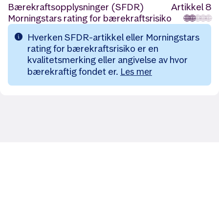
Bærekraftsopplysninger (SFDR)
Artikkel 8
Morningstars rating for bærekraftsrisiko
🌐
🌐
🌐
🌐
🌐
Hverken SFDR-artikkel eller Morningstars
rating for bærekraftsrisiko er en
kvalitetsmerking eller angivelse av hvor
bærekraftig fondet er.
Les mer
Likt og brukt av over 140 000 nordmenn.
Last ned appen og
kom i gang