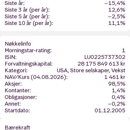
Siste år:
−15,4%
Siste 3 år (per år):
12,6%
Siste 5 år (per år):
−2,5%
Siste 10 år (per år):
11,1%
Nøkkelinfo
Morningstar-rating:
1
ISIN:
LU0225737302
Forvaltningskapital:
28 175 849 613 kr
Kategori:
USA, Store selskaper, Vekst
NAV/Kurs (04.08.2026):
1 461 kr
Aksjer:
98,5%
Kontanter:
1,4%
Obligasjoner:
0,4%
Annet:
−0,2%
Startdato:
01.12.2005
Bærekraft