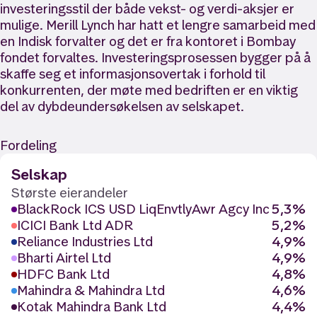
investeringsstil der både vekst- og verdi-aksjer er
mulige. Merill Lynch har hatt et lengre samarbeid med
en Indisk forvalter og det er fra kontoret i Bombay
fondet forvaltes. Investeringsprosessen bygger på å
skaffe seg et informasjonsovertak i forhold til
konkurrenten, der møte med bedriften er en viktig
del av dybdeundersøkelsen av selskapet.
Fordeling
Selskap
Største eierandeler
BlackRock ICS USD LiqEnvtlyAwr Agcy Inc
5,3%
ICICI Bank Ltd ADR
5,2%
Reliance Industries Ltd
4,9%
Bharti Airtel Ltd
4,9%
HDFC Bank Ltd
4,8%
Mahindra & Mahindra Ltd
4,6%
Kotak Mahindra Bank Ltd
4,4%