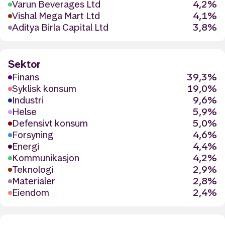
Varun Beverages Ltd
4,2%
Vishal Mega Mart Ltd
4,1%
Aditya Birla Capital Ltd
3,8%
Sektor
Finans
39,3%
Syklisk konsum
19,0%
Industri
9,6%
Helse
5,9%
Defensivt konsum
5,0%
Forsyning
4,6%
Energi
4,4%
Kommunikasjon
4,2%
Teknologi
2,9%
Materialer
2,8%
Eiendom
2,4%