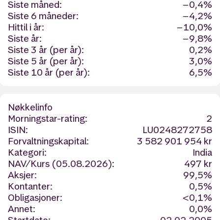
Siste måned:
−0,4%
Siste 6 måneder:
−4,2%
Hittil i år:
−10,0%
Siste år:
−9,8%
Siste 3 år (per år):
0,2%
Siste 5 år (per år):
3,0%
Siste 10 år (per år):
6,5%
Nøkkelinfo
Morningstar-rating:
2
ISIN:
LU0248272758
Forvaltningskapital:
3 582 901 954 kr
Kategori:
India
NAV/Kurs (05.08.2026):
497 kr
Aksjer:
99,5%
Kontanter:
0,5%
Obligasjoner:
<0,1%
Annet:
0,0%