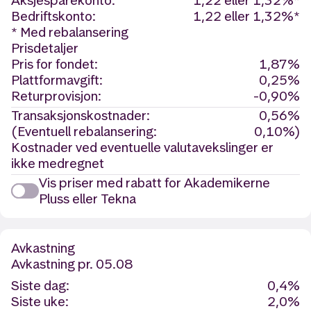
Aksjesparekonto:
1,22 eller 1,32%*
Bedriftskonto:
1,22 eller 1,32%*
* Med rebalansering
Prisdetaljer
Pris for fondet:
1,87%
Plattformavgift:
0,25%
Returprovisjon:
-0,90%
Transaksjonskostnader:
0,56%
(Eventuell rebalansering:
0,10%)
Kostnader ved eventuelle valutavekslinger er
ikke medregnet
Vis priser med rabatt for Akademikerne
Pluss eller Tekna
Avkastning
Avkastning
pr. 05.08
Siste dag:
0,4%
Siste uke:
2,0%