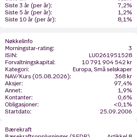
Siste 3 år (per år):
7,2%
Siste 5 år (per år):
1,2%
Siste 10 år (per år):
8,1%
Nøkkelinfo
Morningstar-rating:
3
ISIN:
LU0261951528
Forvaltningskapital:
10 791 904 542 kr
Kategori:
Europa, Små selskaper
NAV/Kurs (05.08.2026):
368 kr
Aksjer:
97,4%
Annet:
1,9%
Kontanter:
0,6%
Obligasjoner:
<0,1%
Startdato:
25.09.2006
Bærekraft
Bærekraftsopplysninger (SFDR)
Artikkel 8