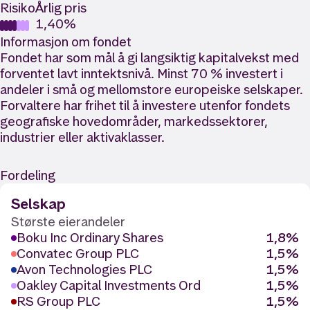
Risiko
Årlig pris
1,40%
Informasjon om fondet
Fondet har som mål å gi langsiktig kapitalvekst med
forventet lavt inntektsnivå. Minst 70 % investert i
andeler i små og mellomstore europeiske selskaper.
Forvaltere har frihet til å investere utenfor fondets
geografiske hovedområder, markedssektorer,
industrier eller aktivaklasser.
Fordeling
Selskap
Største eierandeler
Boku Inc Ordinary Shares
1,8%
Convatec Group PLC
1,5%
Avon Technologies PLC
1,5%
Oakley Capital Investments Ord
1,5%
RS Group PLC
1,5%