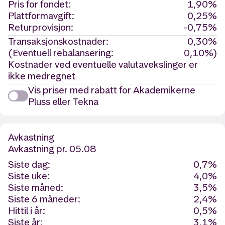
Pris for fondet:
1,90%
Plattformavgift:
0,25%
Returprovisjon:
-0,75%
Transaksjonskostnader:
0,30%
(Eventuell rebalansering:
0,10%)
Kostnader ved eventuelle valutavekslinger er
ikke medregnet
Vis priser med rabatt for Akademikerne
Pluss eller Tekna
Avkastning
Avkastning
pr. 05.08
Siste dag:
0,7%
Siste uke:
4,0%
Siste måned:
3,5%
Siste 6 måneder:
2,4%
Hittil i år:
0,5%
Siste år:
3,1%