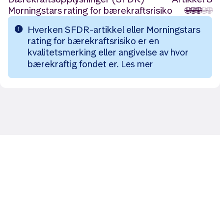
Morningstars rating for bærekraftsrisiko
🌐
🌐
🌐
🌐
🌐
Hverken SFDR-artikkel eller Morningstars
rating for bærekraftsrisiko er en
kvalitetsmerking eller angivelse av hvor
bærekraftig fondet er.
Les mer
Likt og brukt av over 140 000 nordmenn.
Last ned appen og
kom i gang