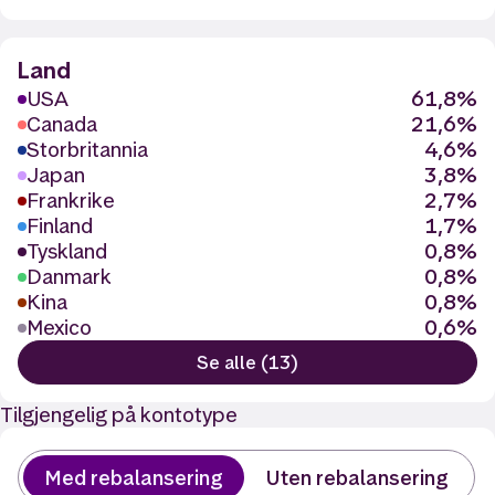
Land
USA
61,8%
Canada
21,6%
Storbritannia
4,6%
Japan
3,8%
Frankrike
2,7%
Finland
1,7%
Tyskland
0,8%
Danmark
0,8%
Kina
0,8%
Mexico
0,6%
Se alle (13)
Tilgjengelig på kontotype
Med rebalansering
Uten rebalansering