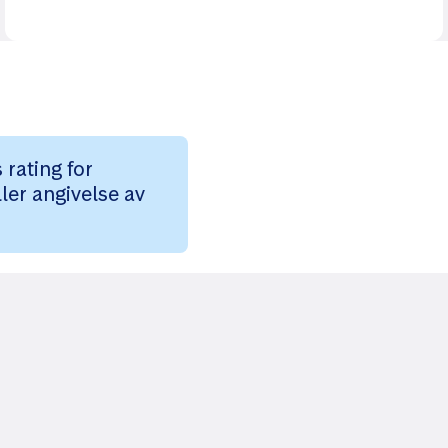
rating for
ler angivelse av