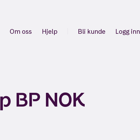
Om oss
Hjelp
Bli kunde
Logg inn
 Cp BP NOK