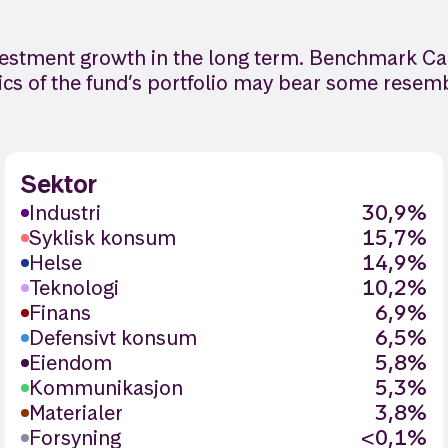
vestment growth in the long term. Benchmark Ca
ics of the fund’s portfolio may bear some resem
Sektor
Industri
30,9%
Syklisk konsum
15,7%
Helse
14,9%
Teknologi
10,2%
Finans
6,9%
Defensivt konsum
6,5%
Eiendom
5,8%
Kommunikasjon
5,3%
Materialer
3,8%
Forsyning
<0,1%