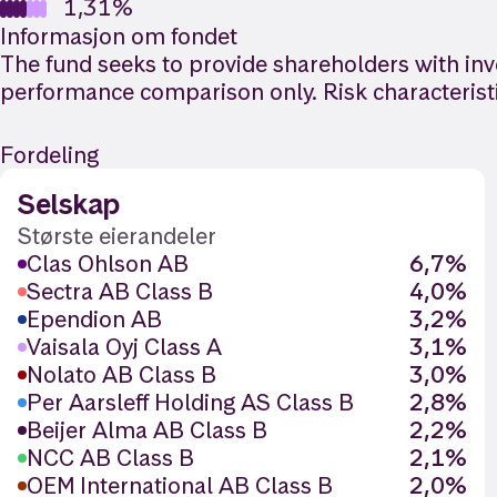
1,31%
Informasjon om fondet
The fund seeks to provide shareholders with in
performance comparison only. Risk characterist
Fordeling
Selskap
Største eierandeler
Clas Ohlson AB
6,7%
Sectra AB Class B
4,0%
Ependion AB
3,2%
Vaisala Oyj Class A
3,1%
Nolato AB Class B
3,0%
Per Aarsleff Holding AS Class B
2,8%
Beijer Alma AB Class B
2,2%
NCC AB Class B
2,1%
OEM International AB Class B
2,0%