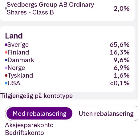
Svedbergs Group AB Ordinary
2,0%
Shares - Class B
Land
Sverige
65,6%
Finland
16,3%
Danmark
9,6%
Norge
6,9%
Tyskland
1,6%
USA
<0,1%
Tilgjengelig på kontotype
Med rebalansering
Uten rebalansering
Aksjesparekonto
Bedriftskonto