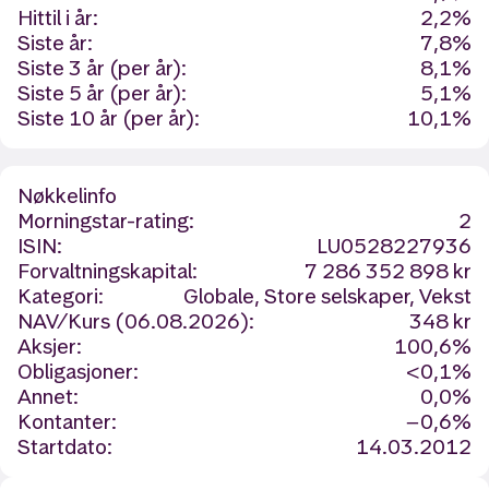
Hittil i år:
2,2%
Siste år:
7,8%
Siste 3 år (per år):
8,1%
Siste 5 år (per år):
5,1%
Siste 10 år (per år):
10,1%
Nøkkelinfo
Morningstar-rating:
2
ISIN:
LU0528227936
Forvaltningskapital:
7 286 352 898 kr
Kategori:
Globale, Store selskaper, Vekst
NAV/Kurs (06.08.2026):
348 kr
Aksjer:
100,6%
Obligasjoner:
<0,1%
Annet:
0,0%
Kontanter:
−0,6%
Startdato:
14.03.2012