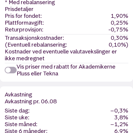
* Med rebalansering
Prisdetaljer
Pris for fondet:
1,90%
Plattformavgift:
0,25%
Returprovisjon:
-0,75%
Transaksjonskostnader:
0,30%
(Eventuell rebalansering:
0,10%)
Kostnader ved eventuelle valutavekslinger er
ikke medregnet
Vis priser med rabatt for Akademikerne
Pluss eller Tekna
Avkastning
Avkastning
pr. 06.08
Siste dag:
−0,3%
Siste uke:
3,8%
Siste måned:
−1,2%
Siste 6 måneder:
6,9%