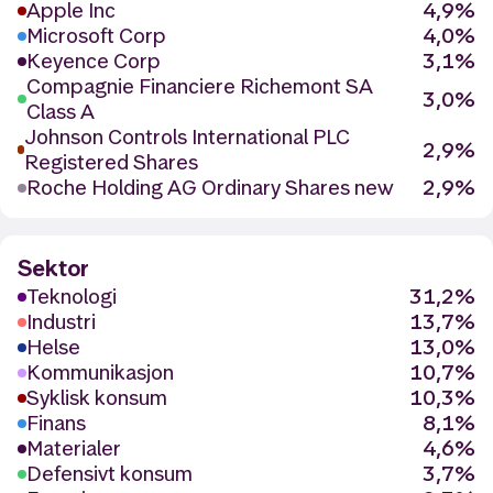
Apple Inc
4,9%
Microsoft Corp
4,0%
Keyence Corp
3,1%
Compagnie Financiere Richemont SA
3,0%
Class A
Johnson Controls International PLC
2,9%
Registered Shares
Roche Holding AG Ordinary Shares new
2,9%
Sektor
Teknologi
31,2%
Industri
13,7%
Helse
13,0%
Kommunikasjon
10,7%
Syklisk konsum
10,3%
Finans
8,1%
Materialer
4,6%
Defensivt konsum
3,7%