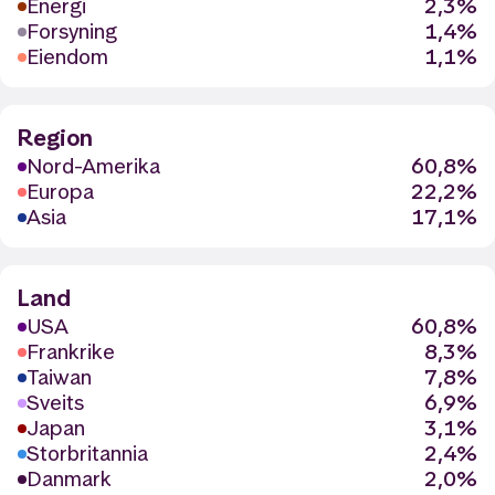
Energi
2,3%
Forsyning
1,4%
Eiendom
1,1%
Region
Nord-Amerika
60,8%
Europa
22,2%
Asia
17,1%
Land
USA
60,8%
Frankrike
8,3%
Taiwan
7,8%
Sveits
6,9%
Japan
3,1%
Storbritannia
2,4%
Danmark
2,0%