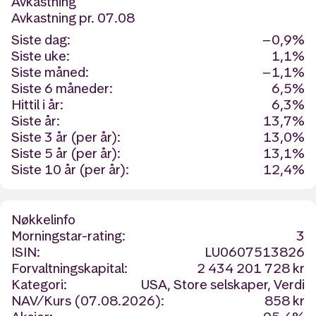
Avkastning
Avkastning
pr. 07.08
Siste dag:
−0,9%
Siste uke:
1,1%
Siste måned:
−1,1%
Siste 6 måneder:
6,5%
Hittil i år:
6,3%
Siste år:
13,7%
Siste 3 år (per år):
13,0%
Siste 5 år (per år):
13,1%
Siste 10 år (per år):
12,4%
Nøkkelinfo
Morningstar-rating:
3
ISIN:
LU0607513826
Forvaltningskapital:
2 434 201 728 kr
Kategori:
USA, Store selskaper, Verdi
NAV/Kurs (07.08.2026):
858 kr