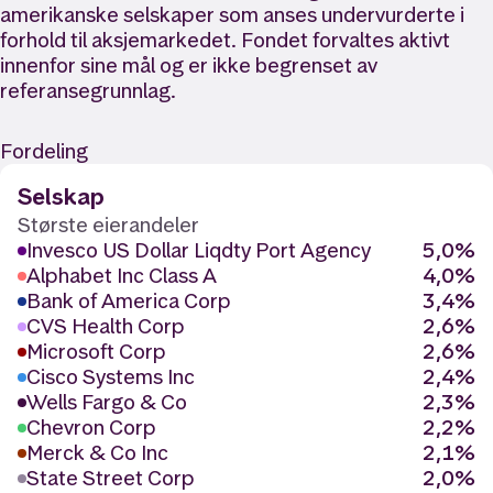
amerikanske selskaper som anses undervurderte i
forhold til aksjemarkedet. Fondet forvaltes aktivt
innenfor sine mål og er ikke begrenset av
referansegrunnlag.
Fordeling
Selskap
Største eierandeler
Invesco US Dollar Liqdty Port Agency
5,0%
Alphabet Inc Class A
4,0%
Bank of America Corp
3,4%
CVS Health Corp
2,6%
Microsoft Corp
2,6%
Cisco Systems Inc
2,4%
Wells Fargo & Co
2,3%
Chevron Corp
2,2%
Merck & Co Inc
2,1%
State Street Corp
2,0%