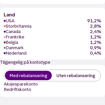
Land
USA
91,2%
Storbritannia
2,8%
Canada
2,4%
Frankrike
1,2%
Belgia
1,2%
Danmark
0,9%
Nederland
0,4%
Tilgjengelig på kontotype
Med rebalansering
Uten rebalansering
Aksjesparekonto
Bedriftskonto