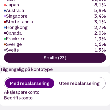
Japan
8,1%
Australia
5,8%
Singapore
3,4%
Storbritannia
3,1%
Hongkong
2,7%
Canada
2,0%
Frankrike
1,9%
Sverige
1,6%
Sveits
1,5%
Se alle (23)
Tilgjengelig på kontotype
Med rebalansering
Uten rebalansering
Aksjesparekonto
Bedriftskonto