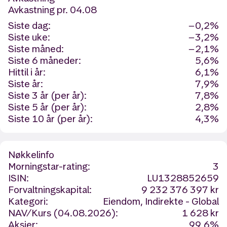
Avkastning
pr. 04.08
Siste dag:
−0,2%
Siste uke:
−3,2%
Siste måned:
−2,1%
Siste 6 måneder:
5,6%
Hittil i år:
6,1%
Siste år:
7,9%
Siste 3 år (per år):
7,8%
Siste 5 år (per år):
2,8%
Siste 10 år (per år):
4,3%
Nøkkelinfo
Morningstar-rating:
3
ISIN:
LU1328852659
Forvaltningskapital:
9 232 376 397 kr
Kategori:
Eiendom, Indirekte - Global
NAV/Kurs (04.08.2026):
1 628 kr
Aksjer:
99,6%