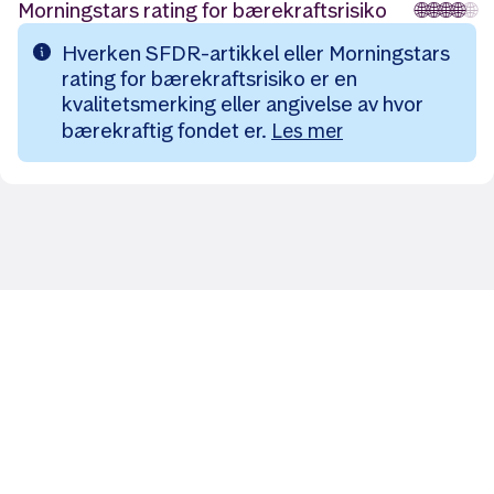
Morningstars rating for bærekraftsrisiko
🌐
🌐
🌐
🌐
🌐
Hverken SFDR-artikkel eller Morningstars
rating for bærekraftsrisiko er en
kvalitetsmerking eller angivelse av hvor
bærekraftig fondet er.
Les mer
Likt og brukt av over 140 000 nordmenn.
Last ned appen og
kom i gang