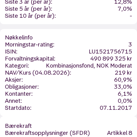
Siste 3 år (per år):
12,8%
Siste 5 år (per år):
7,0%
Siste 10 år (per år):
-
Nøkkelinfo
Morningstar-rating:
3
ISIN:
LU1521756715
Forvaltningskapital:
490 899 325 kr
Kategori:
Kombinasjonsfond, NOK Moderat
NAV/Kurs (04.08.2026):
219 kr
Aksjer:
60,9%
Obligasjoner:
33,0%
Kontanter:
6,1%
Annet:
0,0%
Startdato:
07.11.2017
Bærekraft
Bærekraftsopplysninger (SFDR)
Artikkel 8