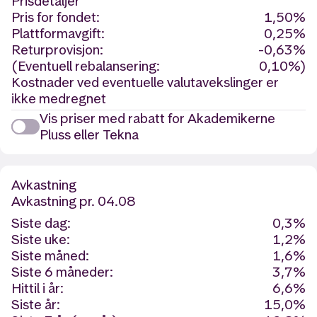
Prisdetaljer
Pris for fondet:
1,50%
Plattformavgift:
0,25%
Returprovisjon:
-0,63%
(Eventuell rebalansering:
0,10%)
Kostnader ved eventuelle valutavekslinger er
ikke medregnet
Vis priser med rabatt for Akademikerne
Pluss eller Tekna
Avkastning
Avkastning
pr. 04.08
Siste dag:
0,3%
Siste uke:
1,2%
Siste måned:
1,6%
Siste 6 måneder:
3,7%
Hittil i år:
6,6%
Siste år:
15,0%