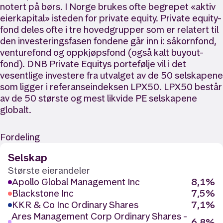
notert på børs. I Norge brukes ofte begrepet «aktiv
eierkapital» isteden for private equity. Private equity-
fond deles ofte i tre hovedgrupper som er relatert til
den investeringsfasen fondene går inn i: såkornfond,
venturefond og oppkjøpsfond (også kalt buyout-
fond). DNB Private Equitys portefølje vil i det
vesentlige investere fra utvalget av de 50 selskapene
som ligger i referanseindeksen LPX50. LPX50 består
av de 50 største og mest likvide PE selskapene
globalt.
Fordeling
Selskap
Største eierandeler
Apollo Global Management Inc
8,1%
Blackstone Inc
7,5%
KKR & Co Inc Ordinary Shares
7,1%
Ares Management Corp Ordinary Shares -
6,8%