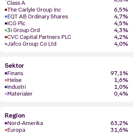
Class A
The Carlyle Group Inc
6,5%
EQT AB Ordinary Shares
4,7%
ICG Plc
4,5%
3i Group Ord
4,3%
CVC Capital Partners PLC
4,2%
Jafco Group Co Ltd
4,0%
Sektor
Finans
97,1%
Helse
1,6%
Industri
1,0%
Materialer
0,4%
Region
Nord-Amerika
63,2%
Europa
31,6%