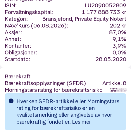
ISIN:
LU2090052809
Forvaltningskapital:
1 177 888 733 kr
Kategori:
Bransjefond, Private Equity Notert
NAV/Kurs (06.08.2026):
202 kr
Aksjer:
87,0%
Annet:
9,1%
Kontanter:
3,9%
Obligasjoner:
0,0%
Startdato:
28.05.2020
Bærekraft
Bærekraftsopplysninger (SFDR)
Artikkel 8
Morningstars rating for bærekraftsrisiko
🌐
🌐
🌐
🌐
🌐
Hverken SFDR-artikkel eller Morningstars
rating for bærekraftsrisiko er en
kvalitetsmerking eller angivelse av hvor
bærekraftig fondet er.
Les mer