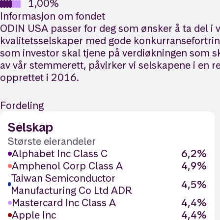
1,00%
Informasjon om fondet
ODIN USA passer for deg som ønsker å ta del i v
kvalitetsselskaper med gode konkurransefortrinn,
som investor skal tjene på verdiøkningen som sk
av vår stemmerett, påvirker vi selskapene i en r
opprettet i 2016.
Fordeling
Selskap
Største eierandeler
Alphabet Inc Class C
6,2%
Amphenol Corp Class A
4,9%
Taiwan Semiconductor
4,5%
Manufacturing Co Ltd ADR
Mastercard Inc Class A
4,4%
Apple Inc
4,4%