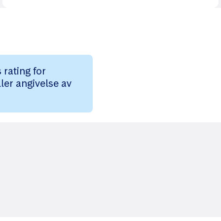
rating for
ler angivelse av