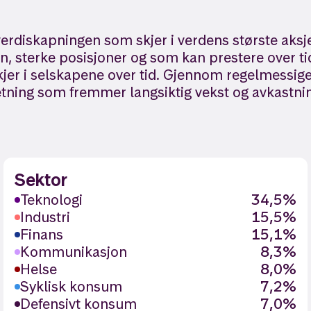
erdiskapningen som skjer i verdens største aksj
 sterke posisjoner og som kan prestere over tid.
jer i selskapene over tid. Gjennom regelmessige
etning som fremmer langsiktig vekst og avkastnin
Sektor
Teknologi
34,5%
Industri
15,5%
Finans
15,1%
Kommunikasjon
8,3%
Helse
8,0%
Syklisk konsum
7,2%
Defensivt konsum
7,0%