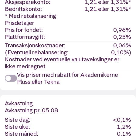
Aksjesparekonto:
1,21 eller 1,31%*
Bedriftskonto:
1,21 eller 1,31%*
* Med rebalansering
Prisdetaljer
Pris for fondet:
0,96%
Plattformavgift:
0,25%
Transaksjonskostnader:
0,06%
(Eventuell rebalansering:
0,10%)
Kostnader ved eventuelle valutavekslinger er
ikke medregnet
Vis priser med rabatt for Akademikerne
Pluss eller Tekna
Avkastning
Avkastning
pr. 05.08
Siste dag:
<0,1%
Siste uke:
1,2%
Siste måned:
0,1%