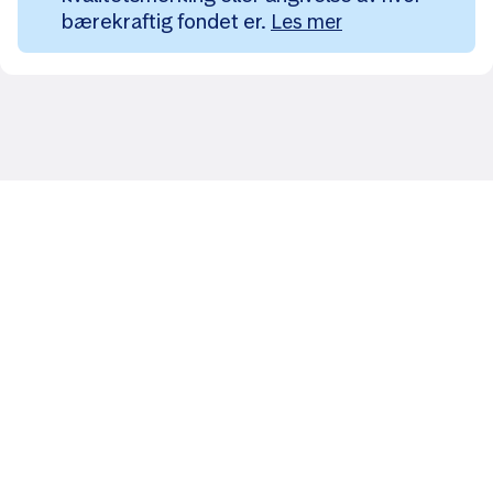
bærekraftig fondet er.
Les mer
Likt og brukt av over 140 000 nordmenn.
Last ned appen og
kom i gang
App Store
Google Play