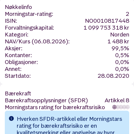
Nøkkelinfo
Morningstar-rating:
2
ISIN:
NO0010817448
Forvaltningskapital:
1 099 753 318 kr
Kategori:
Norden
NAV/Kurs (06.08.2026):
1 488 kr
Aksjer:
99,5%
Kontanter:
0,5%
Obligasjoner:
0,0%
Annet:
0,0%
Startdato:
28.08.2020
Bærekraft
Bærekraftsopplysninger (SFDR)
Artikkel 8
Morningstars rating for bærekraftsrisiko
🌐
🌐
🌐
🌐
🌐
Hverken SFDR-artikkel eller Morningstars
rating for bærekraftsrisiko er en
kvalitetsmerking eller angivelse av hvor