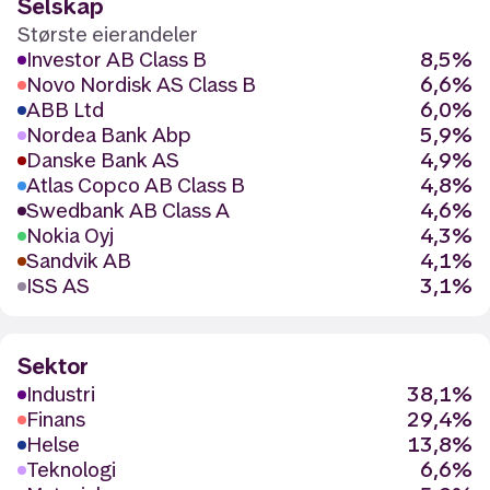
Selskap
Største eierandeler
Investor AB Class B
8,5%
Novo Nordisk AS Class B
6,6%
ABB Ltd
6,0%
Nordea Bank Abp
5,9%
Danske Bank AS
4,9%
Atlas Copco AB Class B
4,8%
Swedbank AB Class A
4,6%
Nokia Oyj
4,3%
Sandvik AB
4,1%
ISS AS
3,1%
Sektor
Industri
38,1%
Finans
29,4%
Helse
13,8%
Teknologi
6,6%