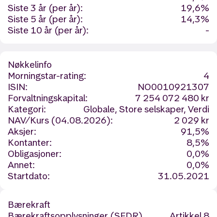
Siste 3 år (per år):
19,6%
Siste 5 år (per år):
14,3%
Siste 10 år (per år):
-
Nøkkelinfo
Morningstar-rating:
4
ISIN:
NO0010921307
Forvaltningskapital:
7 254 072 480 kr
Kategori:
Globale, Store selskaper, Verdi
NAV/Kurs (04.08.2026):
2 029 kr
Aksjer:
91,5%
Kontanter:
8,5%
Obligasjoner:
0,0%
Annet:
0,0%
Startdato:
31.05.2021
Bærekraft
Bærekraftsopplysninger (SFDR)
Artikkel 8