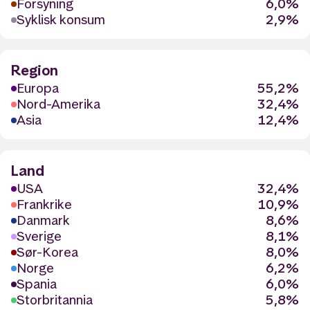
Forsyning
6,0%
Syklisk konsum
2,9%
Region
Europa
55,2%
Nord-Amerika
32,4%
Asia
12,4%
Land
USA
32,4%
Frankrike
10,9%
Danmark
8,6%
Sverige
8,1%
Sør-Korea
8,0%
Norge
6,2%
Spania
6,0%
Storbritannia
5,8%