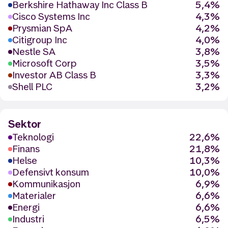
Berkshire Hathaway Inc Class B
5,4%
Cisco Systems Inc
4,3%
Prysmian SpA
4,2%
Citigroup Inc
4,0%
Nestle SA
3,8%
Microsoft Corp
3,5%
Investor AB Class B
3,3%
Shell PLC
3,2%
Sektor
Teknologi
22,6%
Finans
21,8%
Helse
10,3%
Defensivt konsum
10,0%
Kommunikasjon
6,9%
Materialer
6,6%
Energi
6,6%
Industri
6,5%