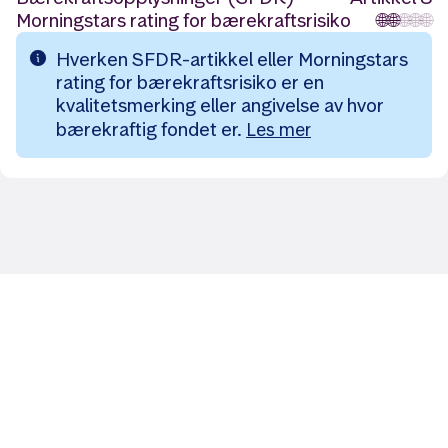
Morningstars rating for bærekraftsrisiko
🌐
🌐
🌐
🌐
🌐
Hverken SFDR-artikkel eller Morningstars
rating for bærekraftsrisiko er en
kvalitetsmerking eller angivelse av hvor
bærekraftig fondet er.
Les mer
Likt og brukt av over 140 000 nordmenn.
Last ned appen og
kom i gang