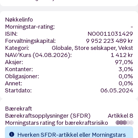
Nøkkelinfo
Morningstar-rating:
-
ISIN:
NO0011031429
Forvaltningskapital:
9 952 223 489 kr
Kategori:
Globale, Store selskaper, Vekst
NAV/Kurs (04.08.2026):
1 412 kr
Aksjer:
97,0%
Kontanter:
3,0%
Obligasjoner:
0,0%
Annet:
0,0%
Startdato:
06.05.2024
Bærekraft
Bærekraftsopplysninger (SFDR)
Artikkel 8
Morningstars rating for bærekraftsrisiko
🌐
🌐
🌐
🌐
🌐
Hverken SFDR-artikkel eller Morningstars