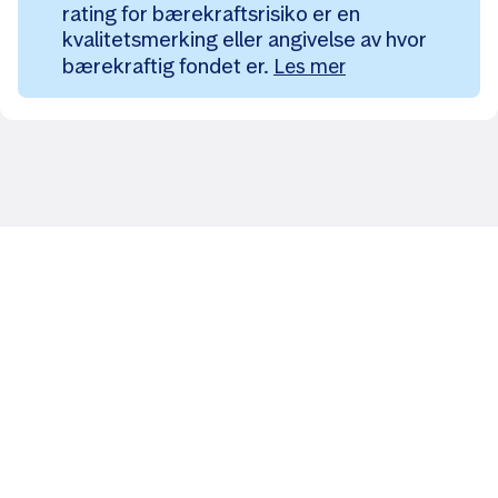
rating for bærekraftsrisiko er en
kvalitetsmerking eller angivelse av hvor
bærekraftig fondet er.
Les mer
Likt og brukt av over 140 000 nordmenn.
Last ned appen og
kom i gang
App Store
Google Play