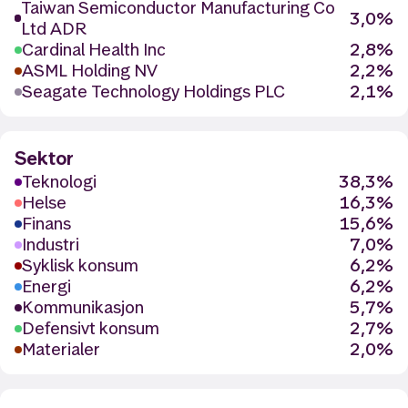
Taiwan Semiconductor Manufacturing Co
3,0%
Ltd ADR
Cardinal Health Inc
2,8%
ASML Holding NV
2,2%
Seagate Technology Holdings PLC
2,1%
Sektor
Teknologi
38,3%
Helse
16,3%
Finans
15,6%
Industri
7,0%
Syklisk konsum
6,2%
Energi
6,2%
Kommunikasjon
5,7%
Defensivt konsum
2,7%
Materialer
2,0%