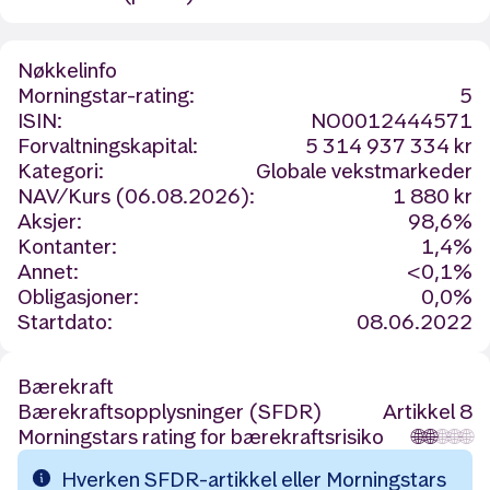
Nøkkelinfo
Morningstar-rating:
5
ISIN:
NO0012444571
Forvaltningskapital:
5 314 937 334 kr
Kategori:
Globale vekstmarkeder
NAV/Kurs (06.08.2026):
1 880 kr
Aksjer:
98,6%
Kontanter:
1,4%
Annet:
<0,1%
Obligasjoner:
0,0%
Startdato:
08.06.2022
Bærekraft
Bærekraftsopplysninger (SFDR)
Artikkel 8
Morningstars rating for bærekraftsrisiko
🌐
🌐
🌐
🌐
🌐
Hverken SFDR-artikkel eller Morningstars