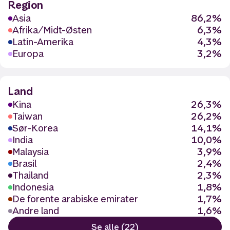
Region
Asia
86,2%
Afrika/Midt-Østen
6,3%
Latin-Amerika
4,3%
Europa
3,2%
Land
Kina
26,3%
Taiwan
26,2%
Sør-Korea
14,1%
India
10,0%
Malaysia
3,9%
Brasil
2,4%
Thailand
2,3%
Indonesia
1,8%
De forente arabiske emirater
1,7%
Andre land
1,6%
Se alle (22)