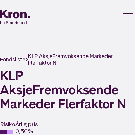
KLP AksjeFremvoksende Markeder
Fondsliste
Flerfaktor N
KLP
AksjeFremvoksende
Markeder Flerfaktor N
Risiko
Årlig pris
0,50%