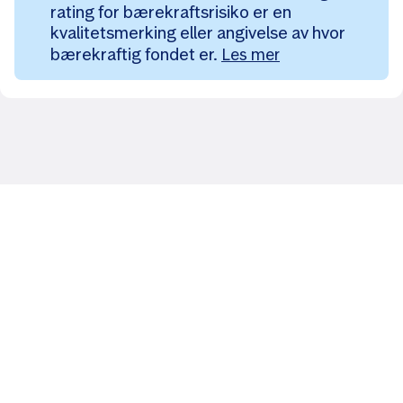
rating for bærekraftsrisiko er en
kvalitetsmerking eller angivelse av hvor
bærekraftig fondet er.
Les mer
Likt og brukt av over 140 000 nordmenn.
Last ned appen og
kom i gang
App Store
Google Play