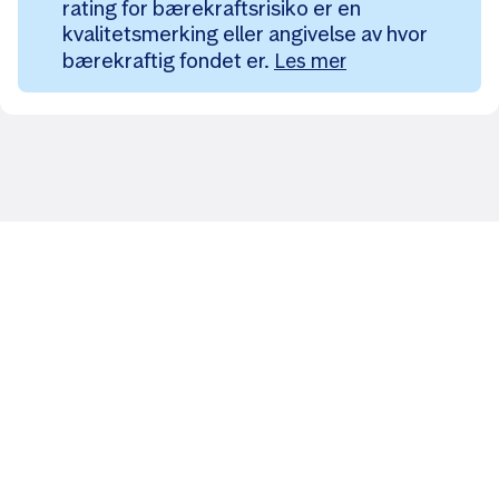
rating for bærekraftsrisiko er en
kvalitetsmerking eller angivelse av hvor
bærekraftig fondet er.
Les mer
Likt og brukt av over 140 000 nordmenn.
Last ned appen og
kom i gang
App Store
Google Play