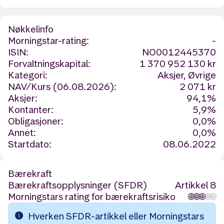
Nøkkelinfo
Morningstar-rating:
-
ISIN:
NO0012445370
Forvaltningskapital:
1 370 952 130 kr
Kategori:
Aksjer, Øvrige
NAV/Kurs (06.08.2026):
2 071 kr
Aksjer:
94,1%
Kontanter:
5,9%
Obligasjoner:
0,0%
Annet:
0,0%
Startdato:
08.06.2022
Bærekraft
Bærekraftsopplysninger (SFDR)
Artikkel 8
Morningstars rating for bærekraftsrisiko
🌐
🌐
🌐
🌐
🌐
Hverken SFDR-artikkel eller Morningstars