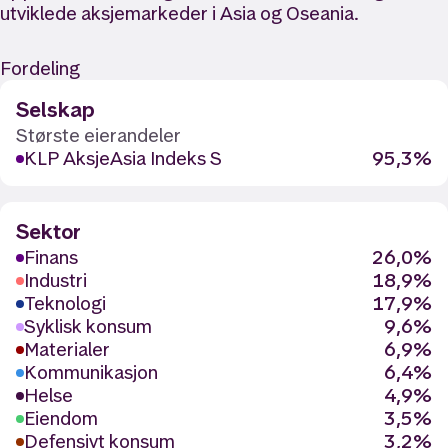
utviklede aksjemarkeder i Asia og Oseania.
Fordeling
Selskap
Største eierandeler
KLP AksjeAsia Indeks S
95,3%
Sektor
Finans
26,0%
Industri
18,9%
Teknologi
17,9%
Syklisk konsum
9,6%
Materialer
6,9%
Kommunikasjon
6,4%
Helse
4,9%
Eiendom
3,5%
Defensivt konsum
3,2%