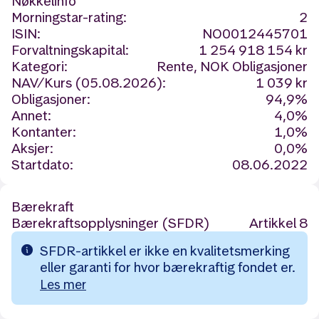
Nøkkelinfo
Morningstar-rating:
2
ISIN:
NO0012445701
Forvaltningskapital:
1 254 918 154 kr
Kategori:
Rente, NOK Obligasjoner
NAV/Kurs (05.08.2026):
1 039 kr
Obligasjoner:
94,9%
Annet:
4,0%
Kontanter:
1,0%
Aksjer:
0,0%
Startdato:
08.06.2022
Bærekraft
Bærekraftsopplysninger (SFDR)
Artikkel 8
SFDR-artikkel er ikke en kvalitetsmerking
eller garanti for hvor bærekraftig fondet er.
Les mer