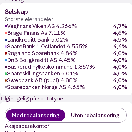
Selskap
Største eierandeler
Vegfinans Viken AS 4.266%
4,7%
Brage Finans As 7.11%
4,6%
Landkreditt Bank 5.02%
4,5%
SpareBank 1 Ostlandet 4.555%
4,4%
Rogaland Sparebank 4.84%
4,0%
DnB Boligkreditt AS 4.45%
4,0%
Buskerud Fylkeskommune 1.857%
4,0%
Spareskillingsbanken 5.01%
4,0%
Swedbank AB (publ) 4.88%
4,0%
Sparebanken Norge AS 4.65%
4,0%
Tilgjengelig på kontotype
Med rebalansering
Uten rebalansering
Aksjesparekonto
*