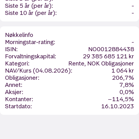
Siste 5 år (per år):
-
Siste 10 år (per år):
-
Nøkkelinfo
Morningstar-rating:
-
ISIN:
NO0012884438
Forvaltningskapital:
29 385 685 121 kr
Kategori:
Rente, NOK Obligasjoner
NAV/Kurs (04.08.2026):
1 064 kr
Obligasjoner:
206,7%
Annet:
7,8%
Aksjer:
0,0%
Kontanter:
−114,5%
Startdato:
16.10.2023