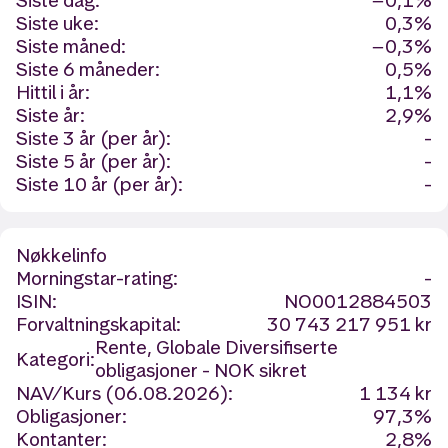
Siste dag:
−0,1%
Siste uke:
0,3%
Siste måned:
−0,3%
Siste 6 måneder:
0,5%
Hittil i år:
1,1%
Siste år:
2,9%
Siste 3 år (per år):
-
Siste 5 år (per år):
-
Siste 10 år (per år):
-
Nøkkelinfo
Morningstar-rating:
-
ISIN:
NO0012884503
Forvaltningskapital:
30 743 217 951 kr
Rente, Globale Diversifiserte
Kategori:
obligasjoner - NOK sikret
NAV/Kurs (06.08.2026):
1 134 kr
Obligasjoner:
97,3%
Kontanter:
2,8%