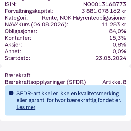
ISIN:
NO0013168773
Forvaltningskapital:
3 881 078 162 kr
Kategori:
Rente, NOK Høyrenteobligasjoner
NAV/Kurs (04.08.2026):
11 283 kr
Obligasjoner:
84,0%
Kontanter:
15,3%
Aksjer:
0,8%
Annet:
0,0%
Startdato:
23.05.2024
Bærekraft
Bærekraftsopplysninger (SFDR)
Artikkel 8
SFDR-artikkel er ikke en kvalitetsmerking
eller garanti for hvor bærekraftig fondet er.
Les mer