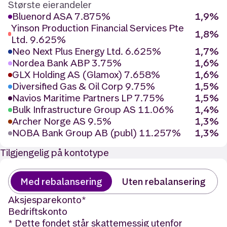
Største eierandeler
Bluenord ASA 7.875%
1,9%
Yinson Production Financial Services Pte
1,8%
Ltd. 9.625%
Neo Next Plus Energy Ltd. 6.625%
1,7%
Nordea Bank ABP 3.75%
1,6%
GLX Holding AS (Glamox) 7.658%
1,6%
Diversified Gas & Oil Corp 9.75%
1,5%
Navios Maritime Partners LP 7.75%
1,5%
Bulk Infrastructure Group AS 11.06%
1,4%
Archer Norge AS 9.5%
1,3%
NOBA Bank Group AB (publ) 11.257%
1,3%
Tilgjengelig på kontotype
Med rebalansering
Uten rebalansering
Aksjesparekonto
*
Bedriftskonto
* Dette fondet står skattemessig utenfor