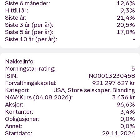
Siste 6 måneder:
12,6%
Hittil i år:
9,3%
Siste år:
21,4%
Siste 3 år (per år):
20,5%
Siste 5 år (per år):
17,0%
Siste 10 år (per år):
-
Nøkkelinfo
Morningstar-rating:
5
ISIN:
NO0013230458
Forvaltningskapital:
921 297 627 kr
Kategori:
USA, Store selskaper, Blanding
NAV/Kurs (04.08.2026):
3 436 kr
Aksjer:
96,6%
Kontanter:
3,4%
Obligasjoner:
0,0%
Annet:
0,0%
Startdato:
29.11.2024