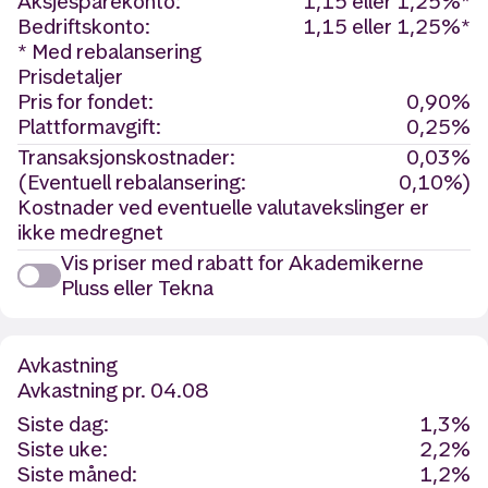
Aksjesparekonto:
1,15 eller 1,25%*
Bedriftskonto:
1,15 eller 1,25%*
* Med rebalansering
Prisdetaljer
Pris for fondet:
0,90%
Plattformavgift:
0,25%
Transaksjonskostnader:
0,03%
(Eventuell rebalansering:
0,10%)
Kostnader ved eventuelle valutavekslinger er
ikke medregnet
Vis priser med rabatt for Akademikerne
Pluss eller Tekna
Avkastning
Avkastning
pr. 04.08
Siste dag:
1,3%
Siste uke:
2,2%
Siste måned:
1,2%