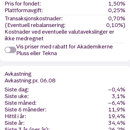
Pris for fondet:
1,50%
Plattformavgift:
0,25%
Transaksjonskostnader:
0,70%
(Eventuell rebalansering:
0,10%)
Kostnader ved eventuelle valutavekslinger er
ikke medregnet
Vis priser med rabatt for Akademikerne
Pluss eller Tekna
Avkastning
Avkastning
pr. 06.08
Siste dag:
−0,4%
Siste uke:
3,1%
Siste måned:
−6,4%
Siste 6 måneder:
11,9%
Hittil i år:
19,4%
Siste år:
34,4%
Siste 3 år (per år):
26,2%