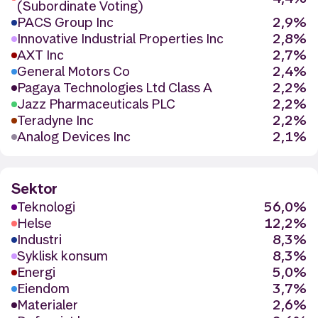
(Subordinate Voting)
PACS Group Inc
2,9%
Innovative Industrial Properties Inc
2,8%
AXT Inc
2,7%
General Motors Co
2,4%
Pagaya Technologies Ltd Class A
2,2%
Jazz Pharmaceuticals PLC
2,2%
Teradyne Inc
2,2%
Analog Devices Inc
2,1%
Sektor
Teknologi
56,0%
Helse
12,2%
Industri
8,3%
Syklisk konsum
8,3%
Energi
5,0%
Eiendom
3,7%
Materialer
2,6%