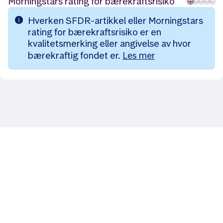
Morningstars rating for bærekraftsrisiko
🌐
🌐
🌐
🌐
🌐
Hverken SFDR-artikkel eller Morningstars
rating for bærekraftsrisiko er en
kvalitetsmerking eller angivelse av hvor
bærekraftig fondet er.
Les mer
Likt og brukt av over 140 000 nordmenn.
Last ned appen og
kom i gang