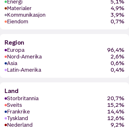
Energi
5,1%
Materialer
4,9%
Kommunikasjon
3,9%
Eiendom
0,7%
Region
Europa
96,4%
Nord-Amerika
2,6%
Asia
0,6%
Latin-Amerika
0,4%
Land
Storbritannia
20,7%
Sveits
15,2%
Frankrike
14,4%
Tyskland
12,6%
Nederland
9,2%