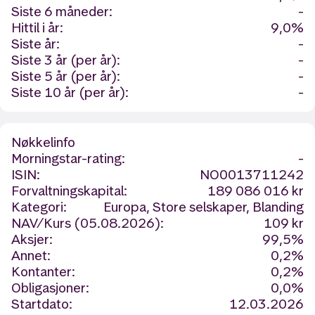
Siste 6 måneder:
-
Hittil i år:
9,0%
Siste år:
-
Siste 3 år (per år):
-
Siste 5 år (per år):
-
Siste 10 år (per år):
-
Nøkkelinfo
Morningstar-rating:
-
ISIN:
NO0013711242
Forvaltningskapital:
189 086 016 kr
Kategori:
Europa, Store selskaper, Blanding
NAV/Kurs (05.08.2026):
109 kr
Aksjer:
99,5%
Annet:
0,2%
Kontanter:
0,2%
Obligasjoner:
0,0%
Startdato:
12.03.2026