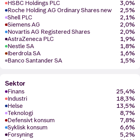
HSBC Holdings PLC
3,0%
Roche Holding AG Ordinary Shares new
2,5%
Shell PLC
2,1%
Siemens AG
2,0%
Novartis AG Registered Shares
2,0%
AstraZeneca PLC
1,9%
Nestle SA
1,8%
Iberdrola SA
1,6%
Banco Santander SA
1,5%
Sektor
Finans
25,4%
Industri
18,3%
Helse
13,5%
Teknologi
8,7%
Defensivt konsum
7,8%
Syklisk konsum
6,6%
Forsyning
5,2%