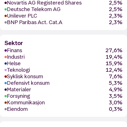
Novartis AG Registered Shares
2,5%
Deutsche Telekom AG
2,5%
Unilever PLC
2,3%
BNP Paribas Act. Cat.A
2,3%
Sektor
Finans
27,6%
Industri
19,4%
Helse
15,9%
Teknologi
12,4%
Syklisk konsum
7,6%
Defensivt konsum
5,3%
Materialer
4,9%
Forsyning
3,5%
Kommunikasjon
3,0%
Eiendom
0,3%