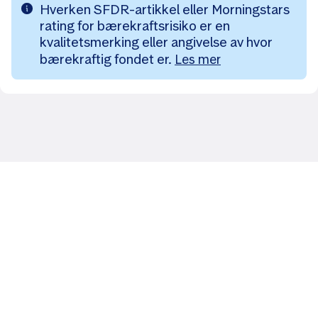
Hverken SFDR-artikkel eller Morningstars
rating for bærekraftsrisiko er en
kvalitetsmerking eller angivelse av hvor
bærekraftig fondet er.
Les mer
Likt og brukt av over 140 000 nordmenn.
Last ned appen og
kom i gang