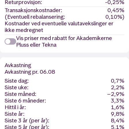
Returprovisjon:
-0,25%
Transaksjonskostnader:
0,45%
(Eventuell rebalansering:
0,10%)
Kostnader ved eventuelle valutavekslinger er
ikke medregnet
Vis priser med rabatt for Akademikerne
Pluss eller Tekna
Avkastning
Avkastning
pr. 06.08
Siste dag:
0,7%
Siste uke:
2,2%
Siste måned:
−2,9%
Siste 6 måneder:
3,3%
Hittil i år:
1,6%
Siste år:
9,8%
Siste 3 år (per år):
8,4%
Siste 5 år (per år):
5,1%