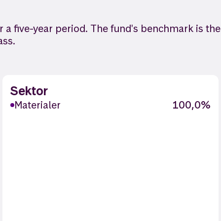
 a five-year period. The fund's benchmark is th
ass.
Sektor
Materialer
100,0%