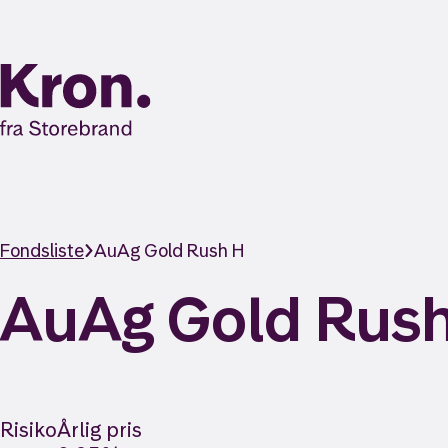
Fondsliste
AuAg Gold Rush H
AuAg Gold Rus
Risiko
Årlig pris