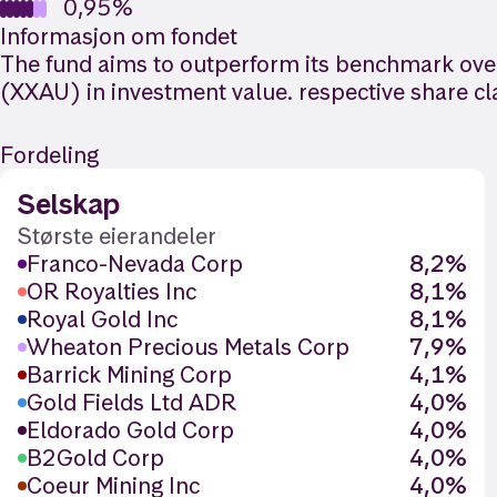
0,95%
Informasjon om fondet
The fund aims to outperform its benchmark over
(XXAU) in investment value. respective share cl
Fordeling
Selskap
Største eierandeler
Franco-Nevada Corp
8,2%
OR Royalties Inc
8,1%
Royal Gold Inc
8,1%
Wheaton Precious Metals Corp
7,9%
Barrick Mining Corp
4,1%
Gold Fields Ltd ADR
4,0%
Eldorado Gold Corp
4,0%
B2Gold Corp
4,0%
Coeur Mining Inc
4,0%