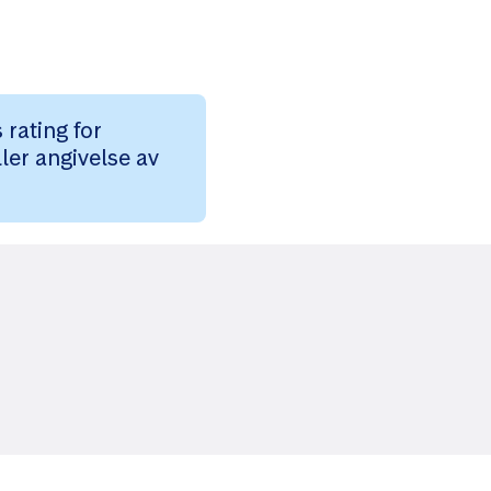
rating for
ler angivelse av