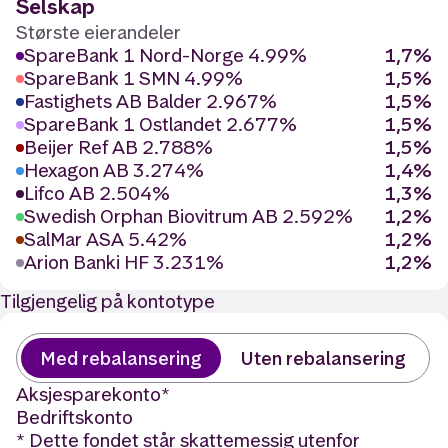
Selskap
Største eierandeler
SpareBank 1 Nord-Norge 4.99%
1,7%
SpareBank 1 SMN 4.99%
1,5%
Fastighets AB Balder 2.967%
1,5%
SpareBank 1 Ostlandet 2.677%
1,5%
Beijer Ref AB 2.788%
1,5%
Hexagon AB 3.274%
1,4%
Lifco AB 2.504%
1,3%
Swedish Orphan Biovitrum AB 2.592%
1,2%
SalMar ASA 5.42%
1,2%
Arion Banki HF 3.231%
1,2%
Tilgjengelig på kontotype
Med rebalansering
Uten rebalansering
Aksjesparekonto
*
Bedriftskonto
* Dette fondet står skattemessig utenfor