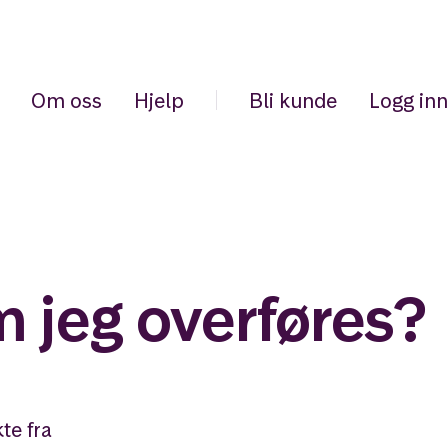
Om oss
Hjelp
Bli kunde
Logg inn
om jeg overføres?
te fra