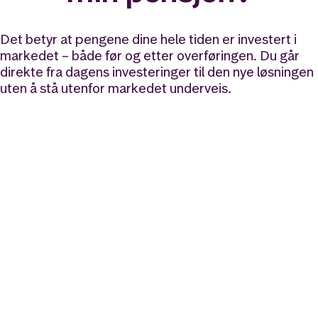
Det betyr at pengene dine hele tiden er investert i
markedet – både før og etter overføringen. Du går
direkte fra dagens investeringer til den nye løsningen
uten å stå utenfor markedet underveis.
Likt og brukt av over 140 000 nordmenn.
Last ned appen og
kom i gang