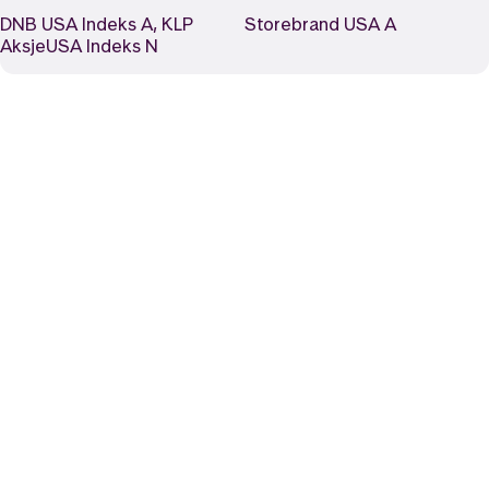
DNB USA Indeks A, KLP
Storebrand USA A
AksjeUSA Indeks N
Likt og brukt av over 140 000 nordmenn.
Last ned appen og
kom i gang
App Store
Google Play