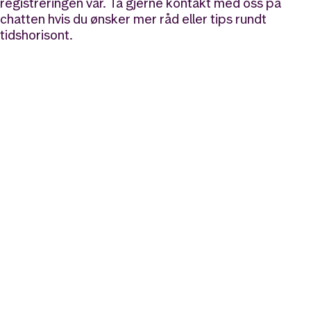
registreringen vår. Ta gjerne kontakt med oss på
chatten hvis du ønsker mer råd eller tips rundt
tidshorisont.
Likt og brukt av over 140 000 nordmenn.
Last ned appen og
kom i gang
App Store
Google Play