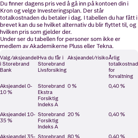
Du finner dagens pris ved å gå inn på kontoen din i
Kron og velge Investeringsplan. Der står
totalkostnaden du betaler i dag. I tabellen du har fått i
brevet kan du se hvilket alternativ du blir flyttet til, og
hvilken pris som gjelder der.
Under ser du tabellen for personer som ikke er
medlem av Akademikerne Pluss eller Tekna.
Valg/aksjeandel
Hva du får i
Aksjeandel/risiko
Årlig
i Storebrand
Storebrand
totalkostnad
Bank
Livsforsiking
for
forvaltning
Aksjeandel 0-
Storebrand
0 %
0,40 %
10 %
Ekstra
Forsiktig
Indeks A
Aksjeandel 10-
Storebrand
20 %
0,40 %
35 %
Forsiktig
Indeks A
Aksjeandel 35-
Storebrand
80 %
0,40 %