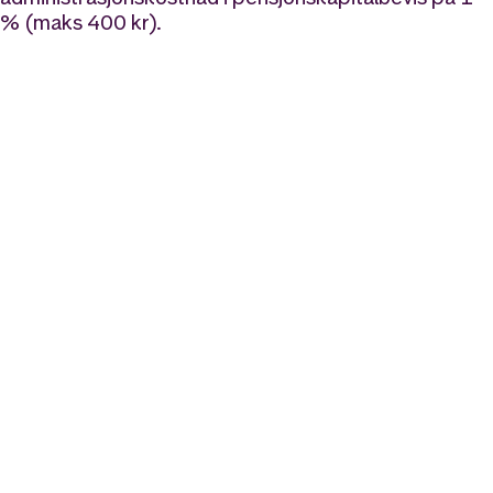
% (maks 400 kr).
Likt og brukt av over 140 000 nordmenn.
Last ned appen og
kom i gang
App Store
Google Play