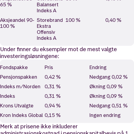
65 %
Balansert
Indeks A
Aksjeandel 90-
Storebrand
100 %
0,40 %
100 %
Ekstra
Offensiv
Indeks A
Under finner du eksempler mot de mest valgte
investeringsløsningene:
Fondspakke
Pris
Endring
Pensjonspakken
0,42 %
Nedgang 0,02 %
Indeks m/Norden
0,31 %
Økning 0,09 %
Indeks
0,31 %
Økning 0,09 %
Krons Utvalgte
0,94 %
Nedgang 0,51 %
Kron Indeks Global
0,15 %
Ingen endring
Merk at prisene ikke inkluderer
administrasjonskostnad i pensjonskapitalbevis på 1